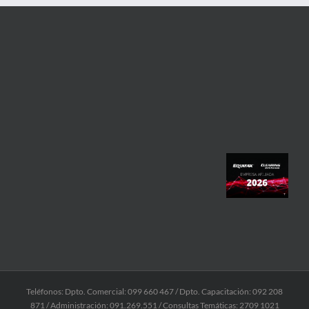
Teléfonos: Dpto. Comercial: 099 660 467 / Dpto. Capacitación: 092 208
871 / Administración: 091.269.551 / Consultas Temáticas: 2709 1021