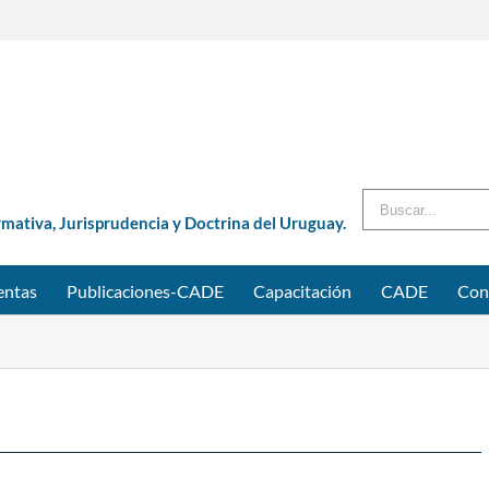
Buscar
rmativa, Jurisprudencia y Doctrina del Uruguay.
entas
Publicaciones-CADE
Capacitación
CADE
Con