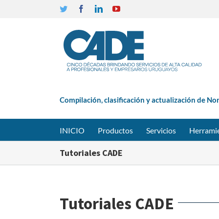
Twitter
Facebook
Linkedin
YouTube
Compilación, clasificación y actualización de No
INICIO
Productos
Servicios
Herrami
Tutoriales CADE
Tutoriales CADE