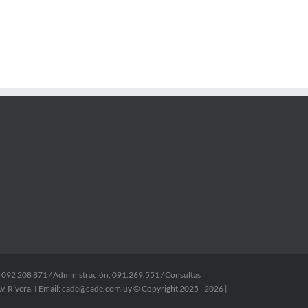
: 092 208 871 / Administración: 091.269.551 / Consultas
v. Rivera. I Email: cade@cade.com.uy © Copyright 2025 -
2026 |