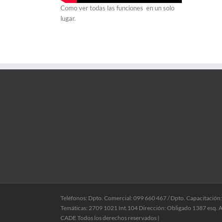
Como ver todas las funciones en un solo
lugar.
Teléfonos: Dpto. Comercial: 099 660 467 / Dpto. Capacitación
Temáticas: 2709 1021 Int.104 Dirección: Obligado 1387 esq. A
CADE Todos los derechos reservados |