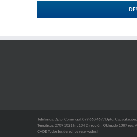
DE
Teléfonos: Dpto. Comercial: 099 660 467 / Dpto. Capacitación
Temáticas: 2709 1021 Int.104 Dirección: Obligado 1387 esq. A
CADE Todos los derechos reservados |