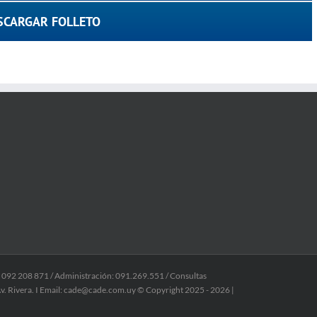
SCARGAR FOLLETO
: 092 208 871 / Administración: 091.269.551 / Consultas
v. Rivera. I Email: cade@cade.com.uy © Copyright 2025 -
2026 |