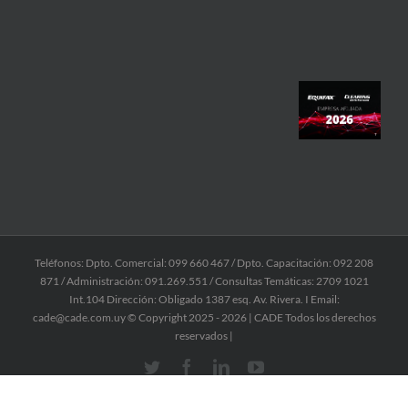
Teléfonos: Dpto. Comercial: 099 660 467 / Dpto. Capacitación: 092 208
871 / Administración: 091.269.551 / Consultas Temáticas: 2709 1021
Int.104 Dirección: Obligado 1387 esq. Av. Rivera. I Email:
cade@cade.com.uy © Copyright 2025 -
2026 | CADE Todos los derechos
reservados |
Twitter
Facebook
Linkedin
YouTube