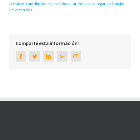
actividad
,
contribuciones
,
profesional
,
profesionales
,
seguridad
,
social
,
universitarios
Comparte esta información!
Facebook
Twitter
Linkedin
Google+
Email