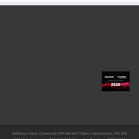
Teléfonos: Dpto. Comercial: 099 660 467 / Dpto. Capacitación: 092 208