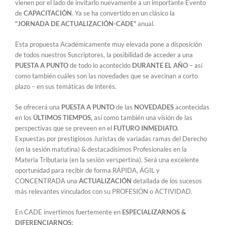
vienen por el lado de invitarlo nuevamente a un importante Evento
de
CAPACITACIÓN
. Ya se ha convertido en un clásico la
“JORNADA DE ACTUALIZACIÓN-CADE”
anual.
Esta propuesta Académicamente muy elevada pone a disposición
de todos nuestros Suscriptores, la posibilidad de acceder a una
PUESTA A PUNTO
de todo lo acontecido
DURANTE EL AÑO
– así
como también cuáles son las novedades que se avecinan a corto
plazo – en sus temáticas de interés.
Se ofrecerá una
PUESTA A PUNTO
de las
NOVEDADES
acontecidas
en los
ÚLTIMOS TIEMPOS,
así como también una visión de las
perspectivas que se preveen en el
FUTURO INMEDIATO.
Expuestas por prestigiosos Juristas de variadas ramas del Derecho
(en la sesión matutina) & destacadísimos Profesionales en la
Materia Tributaria (en la sesión verspertina). Será una excelente
oportunidad para recibir de forma RÁPIDA, ÁGIL y
CONCENTRADA una
ACTUALIZACIÓN
detallada de los sucesos
más relevantes vinculados con su PROFESIÓN o ACTIVIDAD.
En CADE invertimos fuertemente en
ESPECIALIZARNOS &
DIFERENCIARNOS: