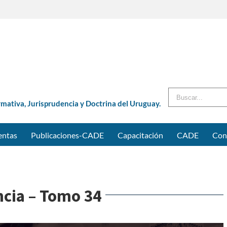
Buscar
rmativa, Jurisprudencia y Doctrina del Uruguay.
entas
Publicaciones-CADE
Capacitación
CADE
Con
ncia – Tomo 34