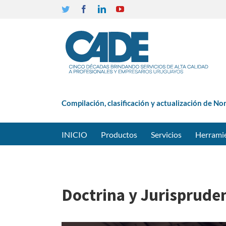
Twitter
Facebook
Linkedin
YouTube
Compilación, clasificación y actualización de No
INICIO
Productos
Servicios
Herrami
Doctrina y Jurisprude