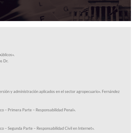
úblicos».
os Dr.
ersión y administración aplicados en el sector agropecuario». Fernández
co – Primera Parte – Responsabilidad Penal».
o – Segunda Parte – Responsabilidad Civil en Internet».