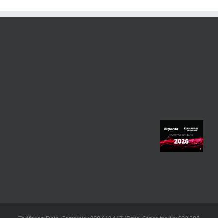
Teléfonos: Dpto. Comercial: 099 660 467 / Dpto. Capacitación: 092 208