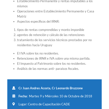
Establecimiento Permanente y rentas imputables a los
mismos
Operaciones entre Establecimiento Permanente y Casa
Matriz
Aspectos específicos del IRNR:
tipos de rentas comprendidas y monto imponible
agentes de retención y cálculo de las retenciones
tratamiento de los servicios técnicos prestados por no
residentes hacia Uruguay
El IVA sobre los no residentes.
Retenciones de IRNR e IVA sobre una misma partida.
El Impuesto al Patrimonio sobre los no residentes.
Análisis de las normas anti- paraísos fiscales.
Cr Juan Andres Acosta, Cr Leonardo Bruzzone
Fecha:
Martes 9 y Miércoles 10 de Octubre de 2018
Lugar: Centro de Capacitación CADE