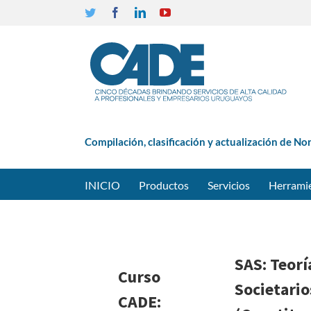
Twitter
Facebook
Linkedin
YouTube
Compilación, clasificación y actualización de No
INICIO
Productos
Servicios
Herrami
SAS: Teorí
Curso
Societario
CADE: