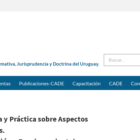
Buscar
rmativa, Jurisprudencia y Doctrina del Uruguay.
entas
Publicaciones-CADE
Capacitación
CADE
Con
a y Práctica sobre Aspectos
s.