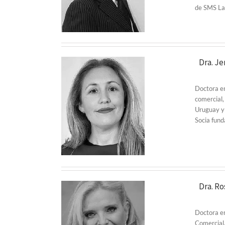
de SMS La
Dra. Je
Doctora en
comercial,
Uruguay y 
Socia fu
Dra. R
Doctora en
Comercial,