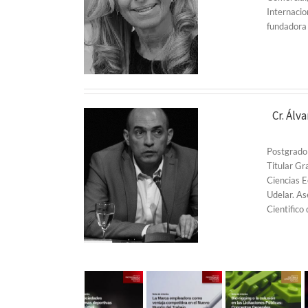
Internacio
fundador
Cr. Ál
Postgrado 
Titular Gr
Ciencias E
Udelar. As
Cientifico