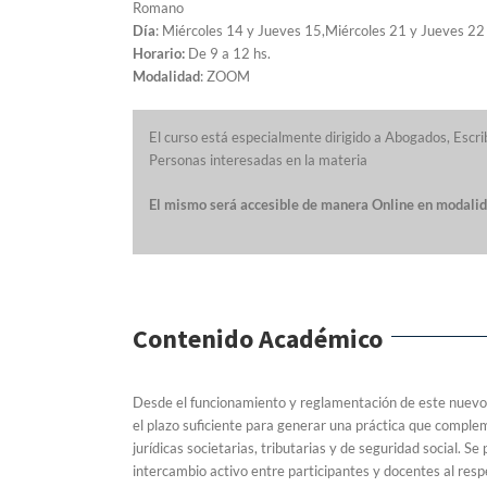
Romano
Día
: Miércoles 14 y Jueves 15,Miércoles 21 y Jueves 22
Horario:
De 9 a 12 hs.
Modalidad
: ZOOM
El curso está especialmente dirigido a Abogados, Escr
Personas interesadas en la materia
El mismo será accesible de manera Online en modal
Contenido Académico
Desde el funcionamiento y reglamentación de este nuevo t
el plazo suficiente para generar una práctica que comple
jurídicas societarias, tributarias y de seguridad social. S
intercambio activo entre participantes y docentes al resp