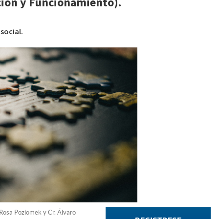
ción y Funcionamiento).
 social.
c. Rosa Poziomek y Cr. Álvaro