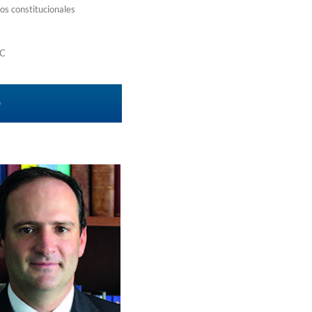
os constitucionales
UC
O