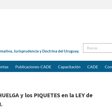
Buscar
rmativa, Jurisprudencia y Doctrina del Uruguay.
entas
Publicaciones-CADE
Capacitación
CADE
Con
UELGA y los PIQUETES en la LEY de
.