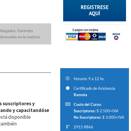
REGISTRESE
AQUÍ
a Abogados, Gerentes
teresadas en la materia.
Horario: 9 a 12 hs.
Certificado de Asistencia
Remota
 suscriptores y
Costo del Curso:
vando y capacitandóse
Suscriptores:
$ 2.500+IVA
está disponible
No Suscriptores:
$ 3.000+IVA
 también
2915 8866