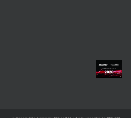
Teléfonos: Dpto. Comercial: 099 660 467 / Dpto. Capacitación: 092 208
871 / Administración: 091.269.551 / Consultas Temáticas: 2709 1021
Int.104 Dirección: Obligado 1387 esq. Av. Rivera. I Email: