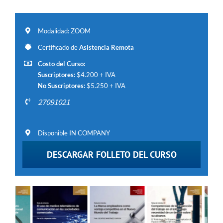
Modalidad: ZOOM
Certificado de
Asistencia Remota
Costo del Curso:
Suscriptores:
$4.200 + IVA
No Suscriptores:
$5.250 + IVA
27091021
Disponible IN COMPANY
DESCARGAR FOLLETO DEL CURSO