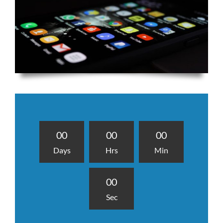
0
0
0
0
0
0
Days
Hrs
Min
0
0
Sec