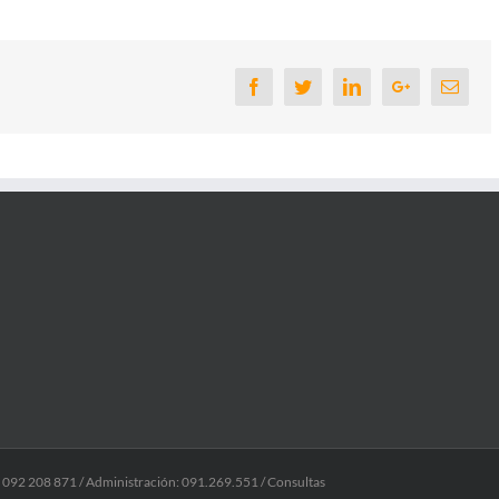
Facebook
Twitter
Linkedin
Google+
Email
: 092 208 871 / Administración: 091.269.551 / Consultas