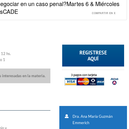
egociar en un caso penal?Martes 6 & Miércoles
sosCADE
COMPARTIR EN X
REGISTRESE
 12 hs.
AQUÍ
o 1
 interesadas en la materia.
Dra. Ana María Guzmán
Emmerich
ejo y