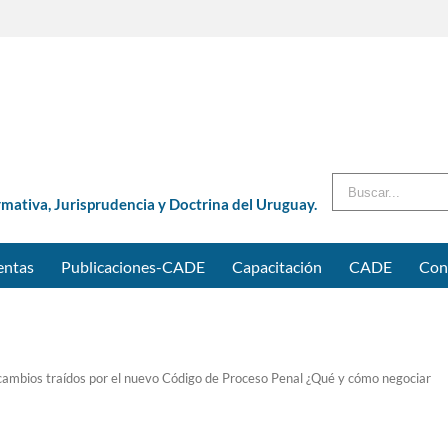
Buscar
rmativa, Jurisprudencia y Doctrina del Uruguay.
entas
Publicaciones-CADE
Capacitación
CADE
Con
cambios traídos por el nuevo Código de Proceso Penal ¿Qué y cómo negociar