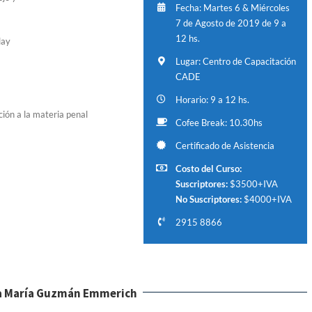
Fecha: Martes 6 & Miércoles
7 de Agosto de 2019 de 9 a
12 hs.
lay
Lugar: Centro de Capacitación
CADE
Horario: 9 a 12 hs.
ción a la materia penal
Cofee Break: 10.30hs
Certificado de Asistencia
Costo del Curso:
Suscriptores:
$3500+IVA
No Suscriptores:
$4000+IVA
2915 8866
a María Guzmán Emmerich