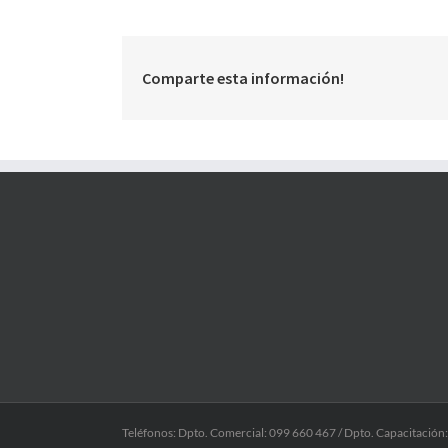
Comparte esta información!
Teléfonos: Dpto. Comercial: 099 660 467 / Dpto. Capacitación