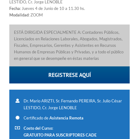
LESTIDO, Cr. Jorge LENOBLE
Fecha
: Jueves 4 de Junio de 10 a 11.30 hs.
Modalidad
: ZOOM
ESTÁ DIRIGIDA ESPECIALMENTE A: Contadores Públicos,
Licenciados en Relaciones Laborales, Abogados, Magistrados,
Fiscales, Empresarios, Gerentes y Asistentes en Recursos
Humanos de Empresas Públicas y Privadas, y a todo el público
en general que se desempeñe en éstas materias
REGISTRESE AQUÍ
Dr. Mario ARIZTI, Sr. Fernando PEREIRA, Sr. Julio César
LESTIDO, Cr. Jorge LENOBLE
Certificado de
Asistencia Remota
Costo del Curso:
GRATUITO PARA SUSCRIPTORES CADE