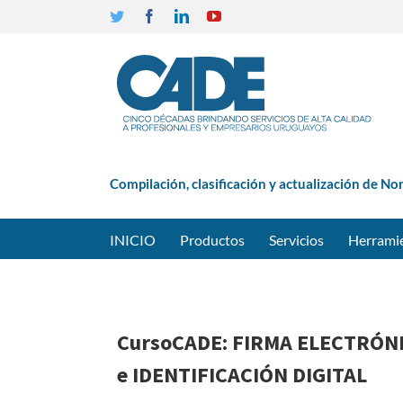
Twitter
Facebook
Linkedin
YouTube
Compilación, clasificación y actualización de No
INICIO
Productos
Servicios
Herrami
CursoCADE: FIRMA ELECTRÓN
e IDENTIFICACIÓN DIGITAL