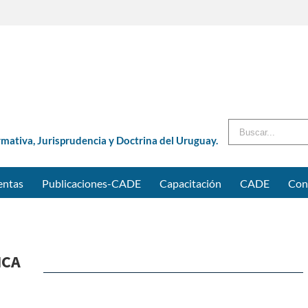
Buscar
rmativa, Jurisprudencia y Doctrina del Uruguay.
entas
Publicaciones-CADE
Capacitación
CADE
Con
ICA