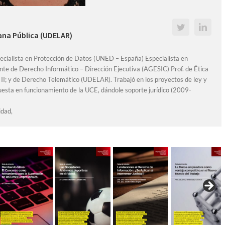
bana Pública (UDELAR)
pecialista en Protección de Datos (UNED – España) Especialista en
nte de Derecho Informático – Dirección Ejecutiva (AGESIC) Prof. de Ética
y II; y de Derecho Telemático (UDELAR). Trabajó en los proyectos de ley y
uesta en funcionamiento de la UCE, dándole soporte jurídico (2009-
idad,