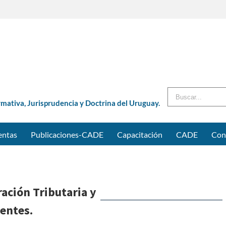
Buscar
rmativa, Jurisprudencia y Doctrina del Uruguay.
entas
Publicaciones-CADE
Capacitación
CADE
Con
ación Tributaria y
entes.