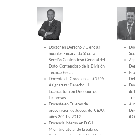
Doctor en Derecho y Ciencias
Doc
Sociales Encargado (i) de la
Soc
Sección Contencioso General del
Asp
Dpto. Contencioso de la División
Der
Técnico Fiscal.
Pro
Docente de Grado en la UCUDAL.
Del
Asignatura: Derecho III.
Doc
Licenciatura en Dirección de
de 
Empresas.
Tri
Docente en Talleres de
Aud
preparación de Jueces del CEJU,
Dir
años 2011 y 2012.
(D.G
Docencia interna en D.G.I.
Miembro titular de la Sala de