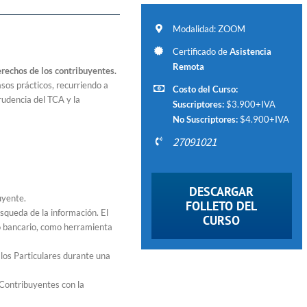
Modalidad: ZOOM
Certificado de
Asistencia
Remota
erechos de los contribuyentes.
asos prácticos, recurriendo a
Costo del Curso:
prudencia del TCA y la
Suscriptores:
$3.900+IVA
No Suscriptores:
$4.900+IVA
27091021
DESCARGAR
uyente.
FOLLETO DEL
úsqueda de la información. El
CURSO
to bancario, como herramienta
 los Particulares durante una
 Contribuyentes con la