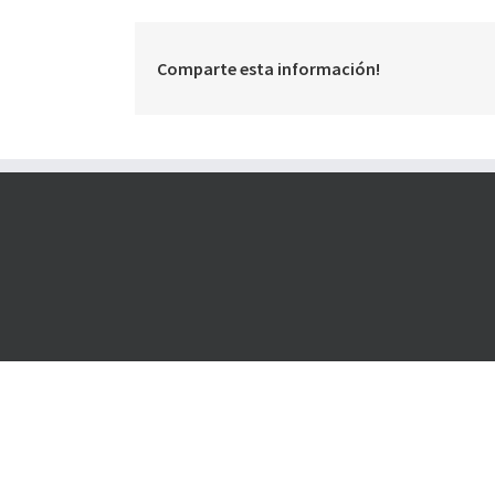
Comparte esta información!
Teléfonos: Dpto. Comercial: 099 660 467 / Dpto. Capacitación
Temáticas: 2709 1021 Int.104 Dirección: Obligado 1387 esq. A