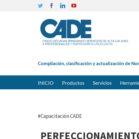
Twitter
Facebook
Linkedin
YouTube
Compilación, clasificación y actualización de No
INICIO
Productos
Servicios
Herrami
#Capacitación CADE
PERFECCIONAMIENTO