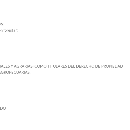
ON:
ón forestal”.
CIALES Y AGRARIAS) COMO TITULARES DEL DERECHO DE PROPIEDAD
 AGROPECUARIAS.
ADO