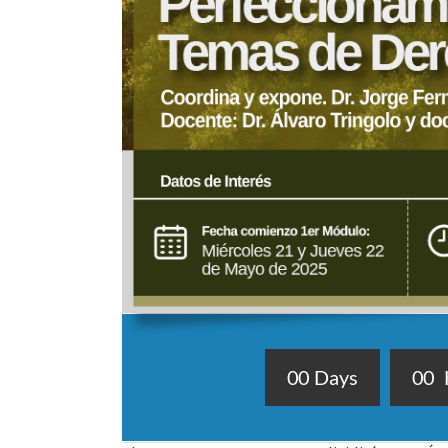
0
0
Days
0
0