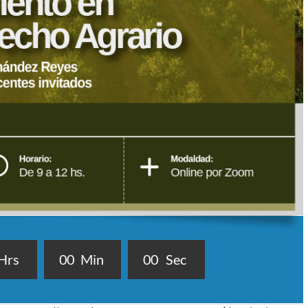
Hrs
0
0
Min
0
0
Sec