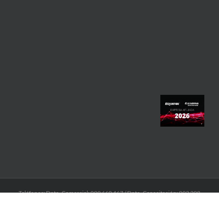
Teléfonos: Dpto. Comercial: 099 660 467 / Dpto. Capacitación: 092 208
871 / Administración: 091.269.551 / Consultas Temáticas: 2709 1021
Int.104 Dirección: Obligado 1387 esq. Av. Rivera. I Email: