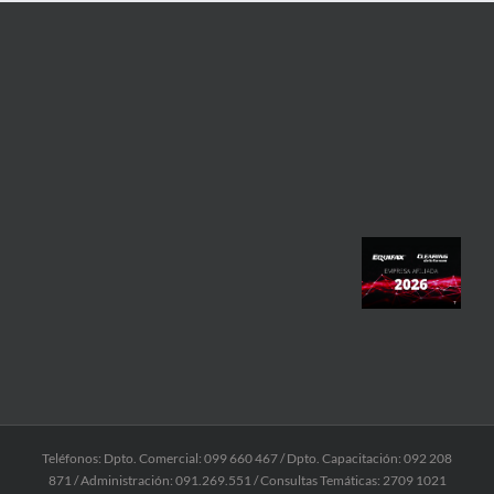
Teléfonos: Dpto. Comercial: 099 660 467 / Dpto. Capacitación: 092 208
871 / Administración: 091.269.551 / Consultas Temáticas: 2709 1021