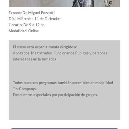
Expone: Dr. Miguel Pezzutti
Día
: Miércoles 11 de Diciembre
Horario:
De 9 a 12 hs.
Modalidad
: Online
El curso está especialmente dirigido a:
Abogados, Magistrados, Funcionarios Públicos y personas
interesadas en la temática.
Todos nuestros programas también accesibles en modalidad
“in-Company»
.
Descuentos especiales por participación de grupos.